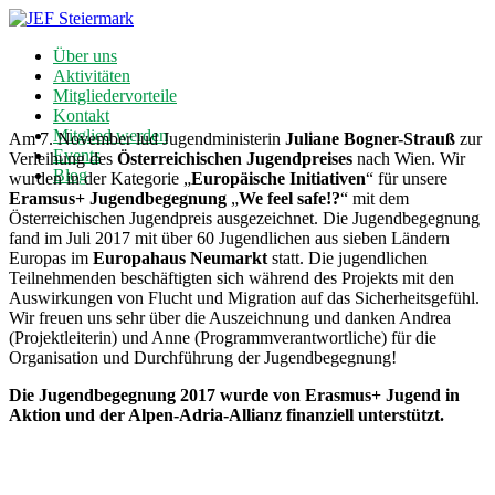
Über uns
Aktivitäten
Mitgliedervorteile
Kontakt
Mitglied werden
Am 7. November lud Jugendministerin
Juliane Bogner-Strauß
zur
Events
Verleihung des
Österreichischen Jugendpreises
nach Wien. Wir
Blog
wurden in der Kategorie „
Europäische Initiativen
“ für unsere
Eramsus+ Jugendbegegnung
„
We feel safe!?
“ mit dem
Österreichischen Jugendpreis ausgezeichnet. Die Jugendbegegnung
fand im Juli 2017 mit über 60 Jugendlichen aus sieben Ländern
Europas im
Europahaus Neumarkt
statt. Die jugendlichen
Teilnehmenden beschäftigten sich während des Projekts mit den
Auswirkungen von Flucht und Migration auf das Sicherheitsgefühl.
Wir freuen uns sehr über die Auszeichnung und danken Andrea
(Projektleiterin) und Anne (Programmverantwortliche) für die
Organisation und Durchführung der Jugendbegegnung!
Die Jugendbegegnung 2017 wurde von Erasmus+ Jugend in
Aktion und der Alpen-Adria-Allianz finanziell unterstützt.