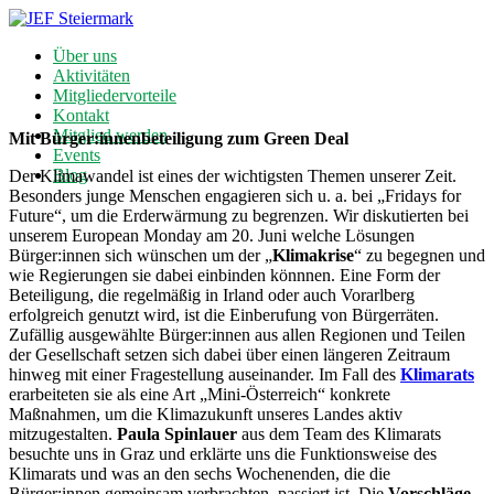
Über uns
Aktivitäten
Mitgliedervorteile
Kontakt
Mitglied werden
Mit Bürger:innenbeteiligung zum Green Deal
Events
Blog
Der Klimawandel ist eines der wichtigsten Themen unserer Zeit.
Besonders junge Menschen engagieren sich u. a. bei „Fridays for
Future“, um die Erderwärmung zu begrenzen. Wir diskutierten bei
unserem European Monday am 20. Juni welche Lösungen
Bürger:innen sich wünschen um der „
Klimakrise
“ zu begegnen und
wie Regierungen sie dabei einbinden könnnen. Eine Form der
Beteiligung, die regelmäßig in Irland oder auch Vorarlberg
erfolgreich genutzt wird, ist die Einberufung von Bürgerräten.
Zufällig ausgewählte Bürger:innen aus allen Regionen und Teilen
der Gesellschaft setzen sich dabei über einen längeren Zeitraum
hinweg mit einer Fragestellung auseinander. Im Fall des
Klimarats
erarbeiteten sie als eine Art „Mini-Österreich“ konkrete
Maßnahmen, um die Klimazukunft unseres Landes aktiv
mitzugestalten.
Paula Spinlauer
aus dem Team des Klimarats
besuchte uns in Graz und erklärte uns die Funktionsweise des
Klimarats und was an den sechs Wochenenden, die die
Bürger:innen gemeinsam verbrachten, passiert ist. Die
Vorschläge