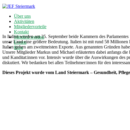
Über uns
Aktivitäten
Mitgliedervorteile
Kontakt
In Italien werden am 25. September beide Kammern des Parlamentes 
Mitglied werden
unser Land eine größere Bedeutung. Italien ist mit rund 58 Millionen
Events
Italien gehen am zweitmeisten Exporte. Aus genannten Gründen hab
Blog
Unsere Mitglieder Markus und Michael erläuterten dabei anfangs die hi
und Kanditat:innen vor. Intensiv wurde über die Auswirkungen des p
diskutiert. Wir bedanken bei allen Teilnehmer:innen für den interess
Dieses Projekt wurde vom Land Steiermark – Gesundheit, Pflege, S