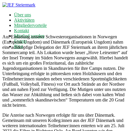
Über uns
Aktivitäten
Mitgliedervorteile
Kontakt
Mitglied werden
Auf Einladung unserer Schwesterorganisationen in Norwegen
Events
(Europeisk Ungdom) und Dänemark (Europæisk Ungdom) nahm
Blog
eine achtköpfige Delegation der JEF Steiermark an ihrem jährlichen
Sommercamp teil. Als Lokation wurde heuer „Hove Leirsenter“ auf
der Insel Tromøy im Süden Norwegens ausgewählt. Hierbei handelt
es sich um ein großes Freizeitareal, das zahlreiche
Jugendorganisationen in Skandinavien für ihre Camps nutzen. Die
Unterbringung erfolgte in pittoresken roten Holzhäusern und den
Teilnehmer:innen standen neben verschiedenen Sportmöglichkeiten
(Fußball, Volleyball, Fitness) vor Ort auch Strände an der Nordsee
und am nahen Fjord zur Verfügung. Die Mutigen unter uns nutzten
das Wasser zur Abkühlung und ließen sich dabei vom kalten Wind
und „sommerlich skandinavischen“ Temperaturen um die 20 Grad
nicht beirren.
Die Anreise nach Norwegen erfolgte für uns über Dänemark.
Gemeinsam mit unseren Kolleg:innen aus der JEF Dänemark und
weiteren internationalen Teilnehmer:innen enterten wir am 25. Juli
2023 die Fähre in Richtung Oslo. An Bord konnten wir den