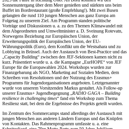
Sonnenuntergang über dem Meer genießen und stärkten uns beim
Buffet im Bordrestaurant (große Empfehlung!). Mit zwei Busen
gelangten die rund 110 jungen Menschen aus ganz Europa am
Folgetag zu unserem Ziel. Am Programm standen politische
Vorträge und Diskussionen u. a. zu den Themen Klimawandel mit
dem Abgeordneten und Umweltminister a. D. Sveinung Rotevatn,
Norwegens Beziehung zur Europäischen Union, der
Erweiterungspolitik der Europäischen Union, der EU-
Währungspolitik (Euro), dem Konflikt um die Westsahara und zu
Lobbying in Brüssel. Auch der Austausch von Best-Practice und das
„Capacity Building“ zwischen den JEF-Sektionen kamen nicht zu
kurz. Präsentiert wurde u. a. die Kampagne „EurHOPE“ von JEF
Europe für die Europawahlen 2024. Workshops wurden zur
Finanzgebarung als NGO, Marketing auf Sozialen Medien, dem
Schreiben von Resolutionen und der Nutzung des Erasmus+
Programms für Jugendorganisationen angeboten. Letztgenannter
wurde von unserem Vorsitzenden Markus gestaltet. Als Follow-up
unserer Erasmus+ Jugendbegegnung „
RADIO GAGA – Building
resilience in challenging times
“ fand ein Workshop zum Thema
Resilienz statt, bei dem die Ergebnisse des Projekts geteilt wurden.
Im Zentrum des Sommercamps stand allerdings der Austausch mit
jungen Menschen aus anderen Ländern Europas und das Knüpfen
von Kontakten. Das Rahmenprogramm umfasste u. a. eine
Schnitzeljagd, eine 79er-Motto-Party zum 50-Jahre-Jubiläum