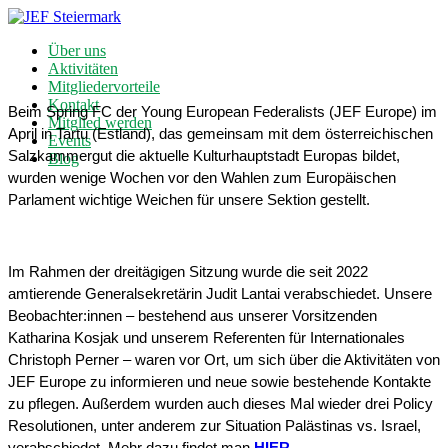
Über uns
Aktivitäten
Mitgliedervorteile
Kontakt
Beim Spring FC der Young European Federalists (JEF Europe) im 
Mitglied werden
April in Tartu (Estland), das gemeinsam mit dem österreichischen 
Events
Salzkammergut die aktuelle Kulturhauptstadt Europas bildet, 
Blog
wurden wenige Wochen vor den Wahlen zum Europäischen 
Parlament wichtige Weichen für unsere Sektion gestellt.
Im Rahmen der dreitägigen Sitzung wurde die seit 2022 
amtierende Generalsekretärin Judit Lantai verabschiedet. Unsere 
Beobachter:innen – bestehend aus unserer Vorsitzenden 
Katharina Kosjak und unserem Referenten für Internationales 
Christoph Perner – waren vor Ort, um sich über die Aktivitäten von 
JEF Europe zu informieren und neue sowie bestehende Kontakte 
zu pflegen. Außerdem wurden auch dieses Mal wieder drei Policy 
Resolutionen, unter anderem zur Situation Palästinas vs. Israel, 