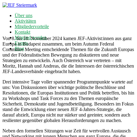
Über uns
Aktivitäten
Mitgliedervorteile
Kontakt
Mitglied werden
Von 8. bis 10. November 2024 kamen JEF-Aktivist:innen aus ganz
Events
Europa in Budapest zusammen, um beim Autumn Federal
Blog
Committee Meeting entscheidende Themen für die Zukunft Europas
und der Föderalistischen Bewegung zu diskutieren und neue
Strategien zu entwickeln. Auch Österreich war vertreten – mit
Moritz, Hannah und Andreas, die die Interessen der österreichischen
JEF-Landesverbände eingebracht haben.
Drei intensive Tage voller spannender Programmpunkte wartete auf
uns: Von Diskussionen über wichtige politische Beschlüsse und
Resolutionen, die Europas Institutionen und Politik betreffen, bis hin
zu Workshops und Task Forces zu den Themen europäische
Sicherheit, Demokratie und Jugendbeteiligung. Besonders im Fokus
stand die Entwicklung einer neuen JEF 4-Jahres-Strategie, die
darauf abzielt, Europa nicht nur stärker und geeinter, sondern auch
resilienter gegenüber globalen Herausforderungen zu machen.
Neben den formellen Sitzungen war Zeit für wertvollen Austausch
und Networking mit jungen Menschen aus ganz Europa, die die