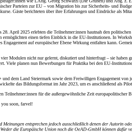
ungsträger:innen wie LAbg. Georg Schwarzl (Die Grünen) und Abg. z. 
scher Parteien zur EU – von Migration bis zur Sicherheits- und Budget
kurse. Gäste berichteten über ihre Erfahrungen und Eindrücke als Mita
 28. April 2025 erlebten die Teilnehmer:innen hautnah den politische
ermöglichten einen tiefen Einblick in die EU-Institutionen. In Works
iches Engagement auf europäischer Ebene Wirkung entfalten kann. Gemei
er Modulen nicht nur gelernt, diskutiert und hinterfragt – sie haben 
t. Viele planen nun Bewerbungen für Praktika bei den EU-Institutionen 
s+ und dem Land Steiermark sowie dem Freiwilligen Engagement von
ckelte das Bildungsformat im Jahr 2023, um es anschließend als Pilotp
 den Teilnehmer:innen für die außergewöhnliche Zeit europapolitische
you soon, farvel!
d Meinungen entsprechen jedoch ausschließlich denen der Autorin oder
 Weder die Europäische Union noch die OeAD-GmbH können dafür ver