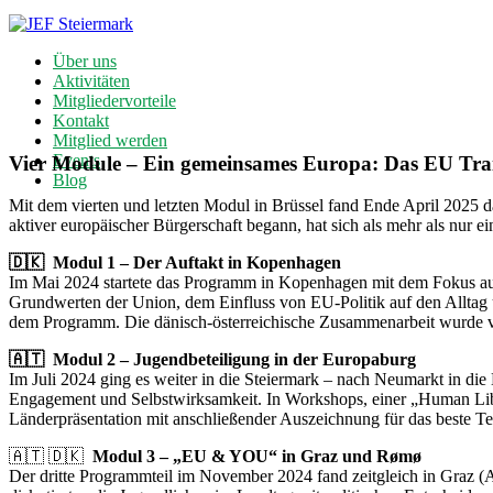
Über uns
Aktivitäten
Mitgliedervorteile
Kontakt
Mitglied werden
Events
Vier Module – Ein gemeinsames Europa: Das EU Tra
Blog
Mit dem vierten und letzten Modul in Brüssel fand Ende April 2025
aktiver europäischer Bürgerschaft begann, hat sich als mehr als nur 
🇩🇰 Modul 1 – Der Auftakt in Kopenhagen
Im Mai 2024 startete das Programm in Kopenhagen mit dem Fokus auf
Grundwerten der Union, dem Einfluss von EU-Politik auf den Alltag
dem Programm. Die dänisch-österreichische Zusammenarbeit wurde vo
🇦🇹 Modul 2 – Jugendbeteiligung in der Europaburg
Im Juli 2024 ging es weiter in die Steiermark – nach Neumarkt in di
Engagement und Selbstwirksamkeit. In Workshops, einer „Human Lib
Länderpräsentation mit anschließender Auszeichnung für das beste T
🇦🇹 🇩🇰
Modul 3 – „EU & YOU“ in Graz und Rømø
Der dritte Programmteil im November 2024 fand zeitgleich in Graz (