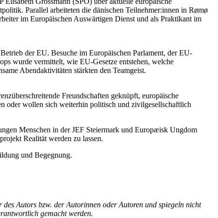
EP Elisabeth Grossmann (SPÖ) über aktuelle europäische
politik. Parallel arbeiteten die dänischen Teilnehmer:innen in Rømø
rbeiter im Europäischen Auswärtigen Dienst und als Praktikant im
n Betrieb der EU. Besuche im Europäischen Parlament, der EU-
hops wurde vermittelt, wie EU-Gesetze entstehen, welche
nsame Abendaktivitäten stärkten den Teamgeist.
grenzüberschreitende Freundschaften geknüpft, europäische
oder wollen sich weiterhin politisch und zivilgesellschaftlich
 jungen Menschen in der JEF Steiermark und Europæisk Ungdom
rojekt Realität werden zu lassen.
r Bildung und Begegnung.
 des Autors bzw. der Autorinnen oder Autoren und spiegeln nicht
antwortlich gemacht werden.