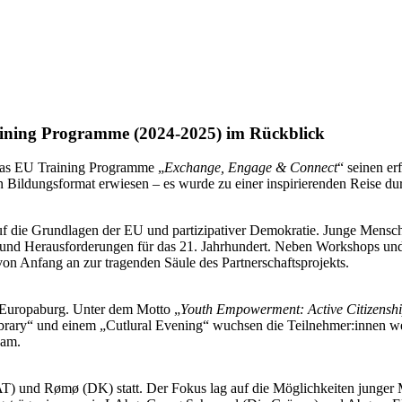
ining Programme (2024-2025) im Rückblick
 das EU Training Programme „
Exchange, Engage & Connect
“ seinen er
ein Bildungsformat erwiesen – es wurde zu einer inspirierenden Reise d
 die Grundlagen der EU und partizipativer Demokratie. Junge Mensch
 und Herausforderungen für das 21. Jahrhundert. Neben Workshops und
n Anfang an zur tragenden Säule des Partnerschaftsprojekts.
e Europaburg. Unter dem Motto „
Youth Empowerment: Active Citizensh
rary“ und einem „Cutlural Evening“ wuchsen die Teilnehmer:innen we
eam.
AT) und Rømø (DK) statt. Der Fokus lag auf die Möglichkeiten junger 