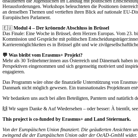
diskutierten die Jugendlichen im Landtag mit politischen Entscheid
Herausforderungen. Workshops beleuchteten die Positionen österreichi
an denselben Themen und vertieften ihren Blick auf nationale EU-Dis
Europäischen Parlament.
🇪🇺
Modul 4 – Der krönende Abschluss in Brüssel
Das Finale: Eine Woche in Brüssel, dem Herzen Europas. Vom 23. bis
Kommission und Gespräche mit politischen Entscheidungsträger:innen 
Karrieremöglichkeiten es in Brüssel gibt und wie zivilgesellschaftl
💬 Was bleibt vom Erasmus+ Projekt?
Mehr als 30 Teilnehmer:innen aus Österreich und Dänemark haben in vi
Perspektiven eingenommen und sich gegenseitig motiviert und inspirier
engagieren.
Das Programm wäre ohne die finanzielle Unterstützung von Erasmu
Danmark nicht möglich gewesen. Ein transnationales Projektteam entwi
Wir bedanken uns auch bei allen Beteiligten, Parntern und natürlich
🙌 Wir sagen Danke & Auf Wiedersehen – oder besser: À bientôt, see 
This project is co-funded by Erasmus+ and Land Steiermark.
Von der Europäischen Union finanziert. Die geäußerten Ansichten un
zwingend die der Europäischen Union oder der OeAD-GmbH wider.