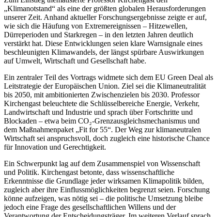
„Klimanotstand“ als eine der größten globalen Herausforderungen
unserer Zeit. Anhand aktueller Forschungsergebnisse zeigte er auf,
wie sich die Häufung von Extremereignissen – Hitzewellen,
Dürreperioden und Starkregen – in den letzten Jahren deutlich
verstärkt hat. Diese Entwicklungen seien klare Warnsignale eines
beschleunigten Klimawandels, der längst spürbare Auswirkungen
auf Umwelt, Wirtschaft und Gesellschaft habe.
Ein zentraler Teil des Vortrags widmete sich dem EU Green Deal als
Leitstrategie der Europäischen Union. Ziel sei die Klimaneutralität
bis 2050, mit ambitionierten Zwischenzielen bis 2030. Professor
Kirchengast beleuchtete die Schlüsselbereiche Energie, Verkehr,
Landwirtschaft und Industrie und sprach über Fortschritte und
Blockaden – etwa beim CO₂-Grenzausgleichsmechanismus und
dem Maßnahmenpaket „Fit for 55“. Der Weg zur klimaneutralen
Wirtschaft sei anspruchsvoll, doch zugleich eine historische Chance
für Innovation und Gerechtigkeit.
Ein Schwerpunkt lag auf dem Zusammenspiel von Wissenschaft
und Politik. Kirchengast betonte, dass wissenschaftliche
Erkenntnisse die Grundlage jeder wirksamen Klimapolitik bilden,
zugleich aber ihre Einflussmöglichkeiten begrenzt seien. Forschung
könne aufzeigen, was nötig sei – die politische Umsetzung bleibe
jedoch eine Frage des gesellschaftlichen Willens und der
Verantwortung der Entscheidungsträger. Im weiteren Verlauf sprach