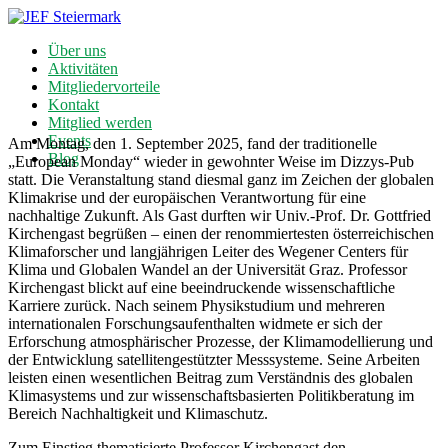
Über uns
Aktivitäten
Mitgliedervorteile
Kontakt
Mitglied werden
Events
Am Montag, den 1. September 2025, fand der traditionelle
Blog
„European Monday“ wieder in gewohnter Weise im Dizzys-Pub
statt. Die Veranstaltung stand diesmal ganz im Zeichen der globalen
Klimakrise und der europäischen Verantwortung für eine
nachhaltige Zukunft. Als Gast durften wir Univ.-Prof. Dr. Gottfried
Kirchengast begrüßen – einen der renommiertesten österreichischen
Klimaforscher und langjährigen Leiter des Wegener Centers für
Klima und Globalen Wandel an der Universität Graz. Professor
Kirchengast blickt auf eine beeindruckende wissenschaftliche
Karriere zurück. Nach seinem Physikstudium und mehreren
internationalen Forschungsaufenthalten widmete er sich der
Erforschung atmosphärischer Prozesse, der Klimamodellierung und
der Entwicklung satellitengestützter Messsysteme. Seine Arbeiten
leisten einen wesentlichen Beitrag zum Verständnis des globalen
Klimasystems und zur wissenschaftsbasierten Politikberatung im
Bereich Nachhaltigkeit und Klimaschutz.
Zum Einstieg thematisierte Professor Kirchengast den