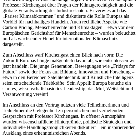
Professor Kirchengast über Fragen der Klimagerechtigkeit und die
globale Verantwortung der Industriestaaten. Er verwies auf das
„Pariser Klimaabkommen“ und diskutierte die Rolle Europas als
Vorbild für nachhaltiges Handeln. Auch rechtliche Aspekte wie
Carbon Pricing, Menschenrechte und Klimaklagen – etwa vor dem
Europäischen Gerichtshof für Menschenrechte – wurden beleuchtet
und als wachsender Hebel für internationalen Klimaschutz
dargestellt.
Zum Abschluss warf Kirchengast einen Blick nach vorn: Die
Zukunft Europas hänge maßgeblich davon ab, wie entschlossen wir
jetzt handeln. Die junge Generation, Bewegungen wie „Fridays for
Future“ sowie der Fokus auf Bildung, Innovation und Forschung –
etwa in den Bereichen Satellitentechnik und Künstliche Intelligenz –
seien entscheidende Triebkräfte. Sein Appell: Europa brauche ein
starkes, wissenschaftsbasiertes Leadership, das Mut, Weitsicht und
Verantwortung vereint!
Im Anschluss an den Vortrag nutzten viele Teilnehmerinnen und
Teilnehmer die Gelegenheit zu persönlichen und vertiefenden
Gesprächen mit Professor Kirchengast. In offener Atmosphäre
wurden wissenschaftliche Hintergründe, politische Strategien und
individuelle Handlungsmöglichkeiten diskutiert – ein inspirierender
Ausklang eines erkenntnisreichen Abends.