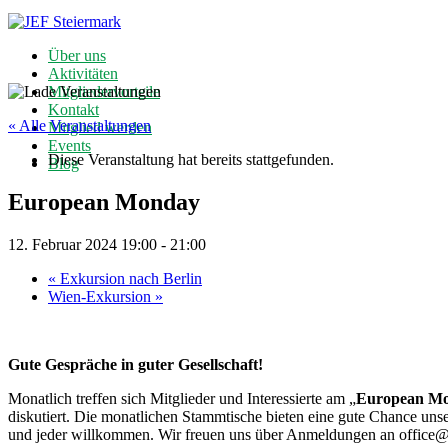
Über uns
Aktivitäten
Mitgliedervorteile
Kontakt
« Alle Veranstaltungen
Mitglied werden
Events
Diese Veranstaltung hat bereits stattgefunden.
Blog
European Monday
12. Februar 2024 19:00
-
21:00
«
Exkursion nach Berlin
Wien-Exkursion
»
Gute Gespräche in guter Gesellschaft!
Monatlich treffen sich Mitglieder und Interessierte am „
European M
diskutiert. Die monatlichen Stammtische bieten eine gute Chance un
und jeder willkommen. Wir freuen uns über Anmeldungen an office@je