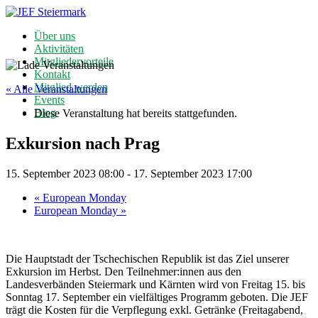
Über uns
Aktivitäten
Mitgliedervorteile
Kontakt
Mitglied werden
« Alle Veranstaltungen
Events
Blog
Diese Veranstaltung hat bereits stattgefunden.
Exkursion nach Prag
15. September 2023 08:00
-
17. September 2023 17:00
«
European Monday
European Monday
»
Die Hauptstadt der Tschechischen Republik ist das Ziel unserer
Exkursion im Herbst. Den Teilnehmer:innen aus den
Landesverbänden Steiermark und Kärnten wird von Freitag 15. bis
Sonntag 17. September ein vielfältiges Programm geboten. Die JEF
trägt die Kosten für die Verpflegung exkl. Getränke (Freitagabend,